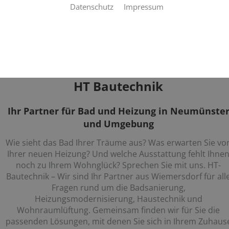
3D-Badplaner
Datenschutz
Impressum
Ihr Heizungskonfigurator
HT Bautechnik
Ihr Partner für Bad und Heizung in Neumünste
und Umgebung
Wie sieht das Bad Ihrer Träume aus? Was erwarten Sie vo
Ihrer neuen Heizung? Und welche Ausstattung fehlt Ihne
noch zu Ihrem Wohnglück? Sprechen Sie mit uns. HT-
Bautechnik – Wir sind Ihr Partner aus Wiemersdorf für all
Fragen rund um die Badsanierung,
Heizungsmodernisierung, Haustechnik und
Wohnraumlüftung. Gemeinsam finden wir für Sie die
passenden Lösungen, mit denen Sie sich in Ihrem Zuhaus